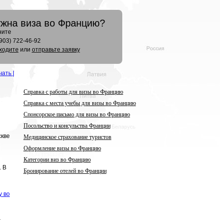
жна виза во Францию?
ните
(903) 722-46-92
ходите
или
отправьте заявку
чать |
Справка с работы для визы во Францию
Справка с места учебы для визы во Францию
Спонсорское письмо для визы во Францию
Посольство и консульства Франции
скве
Медицинское страхование туристов
Оформление визы во Францию
Категории виз во Францию
. В
Бронирование отелей во Франции
у во