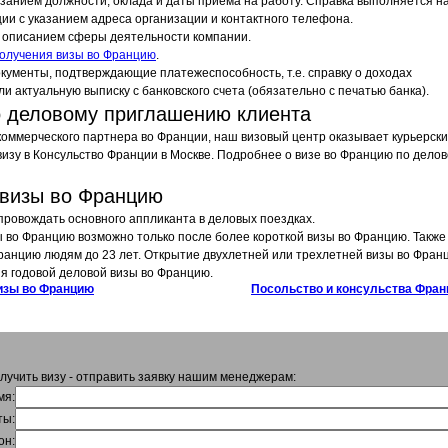
азанием должности, оклада и даты приема на работу. Справка выполняется н
ии с указанием адреса организации и контактного телефона.
с описанием сферы деятельности компании.
получения визы во Францию
.
кументы, подтверждающие платежеспособность, т.е. справку о доходах
и актуальную выписку с банковского счета (обязательно с печатью банка).
о деловому приглашению клиента
 коммерческого партнера во Франции, наш визовый центр оказывает курьерск
 визу в Консульство Франции в Москве. Подробнее о визе во Францию по дело
 визы во Францию
опровождать основного аппликанта в деловых поездках.
 во Францию возможно только после более короткой визы во Францию. Также
ранцию людям до 23 лет. Открытие двухлетней или трехлетней визы во Фран
я годовой деловой визы во Францию.
визы во Францию
Посольство и консульства Фран
учить визу - отправить заявку нашим менеджерам:
мя:
ты:
он: