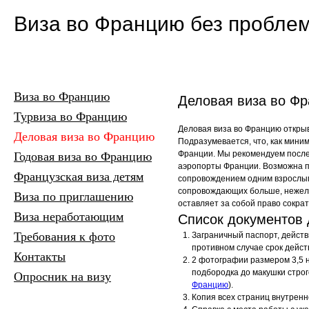
Виза во Францию без пробле
Виза во Францию
Деловая виза во Ф
Турвиза во Францию
Деловая виза во Францию открыв
Деловая виза во Францию
Подразумевается, что, как мини
Франции. Мы рекомендуем после
Годовая виза во Францию
аэропорты Франции. Возможна по
Французская виза детям
сопровождением одним взрослым
сопровождающих больше, нежели 
Виза по приглашению
оставляет за собой право сокра
Виза неработающим
Список документов 
Требования к фото
Заграничный паспорт, дейст
противном случае срок дейст
Контакты
2 фотографии размером 3,5 н
подбородка до макушки строго
Опросник на визу
Францию
).
Копия всех страниц внутренн