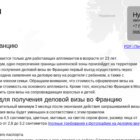
м
Ну
зво
+7 
при
ранцию
PDF
| Пе
ается только для работающих аппликантов в возрасте от 23 лет.
мум, одно пересечение границы шенгенской зоны произойдет на территории
 получения деловой визы во Францию первый въезд осуществлять через
дача заявления на деловую визу на родителя с ребенком, а также с
 членом семьи. Обращаем внимание, что стоимость оформления визы на
стоимость на основного аппликанта. Кроме того, консульство Франции в Мо
тить срок визы на сопровождающих взрослых и детей.
для получения деловой визы во Францию
вительный минимум 3 месяца после окончания действия запрашиваемой визы
вия визы будет уменьшен в соответствии с этим правилом.
а 4,5 сантиметра, цветные, матовые, на светло сером фоне, размер лица от
 от 2,8 до 3,2 сантиметра (
полные требования к фотографии на деловую виз
его паспорта.