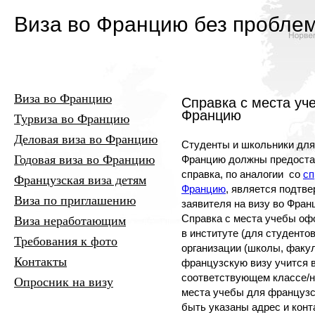
Виза во Францию без пробле
Виза во Францию
Справка с места уч
Францию
Турвиза во Францию
Деловая виза во Францию
Студенты и школьники для
Годовая виза во Францию
Францию должны предостав
справка, по аналогии со
сп
Французская виза детям
Францию
, является подтв
Виза по приглашению
заявителя на визу во Фран
Справка с места учебы оф
Виза неработающим
в институте (для студенто
Требования к фото
организации (школы, факул
Контакты
французскую визу учится 
соответствующем классе/н
Опросник на визу
места учебы для французс
быть указаны адрес и конт